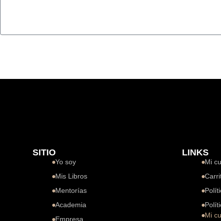
SITIO
LINKS
Yo soy
Mi c
Mis Libros
Carri
Mentorías
Polít
Academia
Polít
Mi c
Empresa