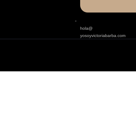
hola@
yosoyvictoriabarba.com