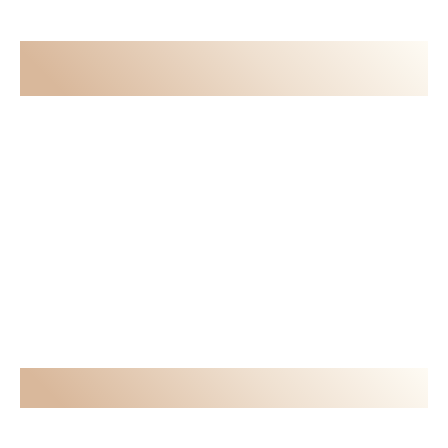
YA ESTAS AQUÍ
Activa tu Poder
COMIENZA AHORA
Algunos
TESTIMONIOS